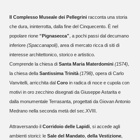
Il Complesso Museale dei Pellegrini
racconta una storia
che dura, ininterrotta, dalla fine del Cinquecento. È nel
popolare rione
“Pignasecca”
, a pochi passi dal decumano
inferiore
(Spaccanapoli)
, area di mercato ricca di siti di
interesse architettonico, storico e artistico.
Comprende la chiesa di
Santa Maria Materdomini
(1574)
,
la chiesa della
Santissima Trinità
(1798)
, opera di Carlo
Vanvitelli, arricchita dal
Coro
in radica di noce e cupola con
motivi in oro zecchino disegnati da Giuseppe Astarita e
dalla monumentale Terrasanta, progettati da Giovan Antonio
Medrano nella seconda metà del sec.XVIII.
Attraversando il
Corridoio delle Lapidi
, si accede agli
ambienti storici: le
Sale del Mandato
,
della Vestizione
,